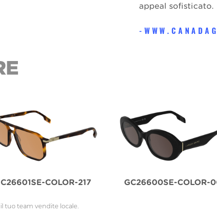
appeal sofisticato.
WWW.CANADAG
RE
C26601SE-COLOR-217
GC26600SE-COLOR-0
il tuo team vendite locale.