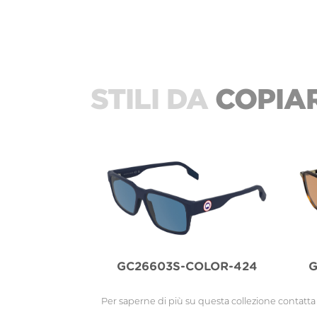
STILI DA
COPIA
GC26603S-COLOR-424
G
Per saperne di più su questa collezione contatta 