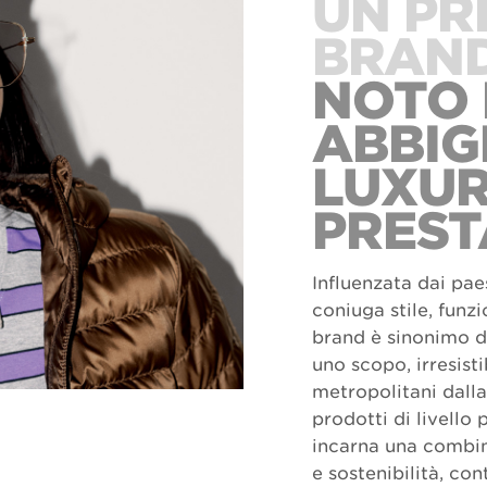
UN PR
BRAND
NOTO 
ABBIG
LUXUR
PREST
Influenzata dai pae
coniuga stile, funz
brand è sinonimo di
uno scopo, irresist
metropolitani dalla
prodotti di livello
incarna una combin
e sostenibilità, con